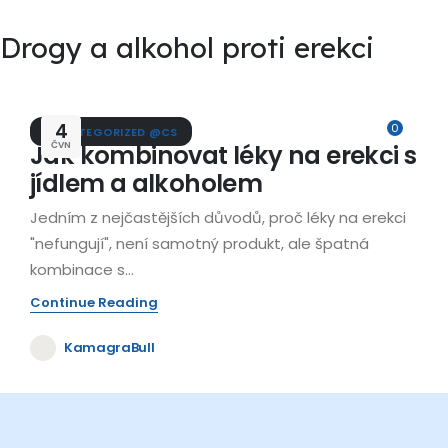
Drogy a alkohol proti erekci
4
0
UNCATEGORIZED @CS
Jak kombinovat léky na erekci s
ČVN
jídlem a alkoholem
Jedním z nejčastějších důvodů, proč léky na erekci
"nefungují", není samotný produkt, ale špatná
kombinace s...
Continue Reading
KamagraBull