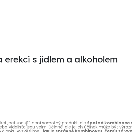
 erekci s jídlem a alkoholem
kci „nefungují“, není samotný produkt, ale
špatná kombinace 
bo Vidalista jsou velmi účinné, ale jejich účinek může být výraz
o článku vysvětlíme
, jak je správně kombinovat, čemu se vy