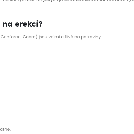
y na erekci?
enforce, Cobra) jsou velmi citlivé na potraviny.
patně.