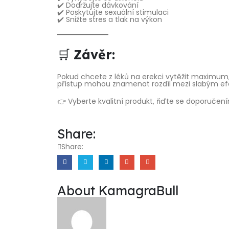
✔️ Dodržujte dávkování
✔️ Poskytujte sexuální stimulaci
✔️ Snižte stres a tlak na výkon
🛒
Závěr:
Pokud chcete z léků na erekci vytěžit maximum
přístup mohou znamenat rozdíl mezi slabým e
👉 Vyberte kvalitní produkt, řiďte se doporučením
Share:
Share:
About KamagraBull