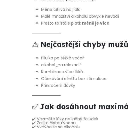
Méně citlivá na jídlo
Malé množství alkoholu obvykle nevadí
Přesto to stále platí:
méně je více
⚠️
Nejčastější chyby muž
Pilulka po těžké večeři
alkohol „na relaxaci“
Kombinace více léků
Očekávání efektu bez stimulace
Překročení dávky
✅
Jak dosáhnout maximál
✔️ Vezměte léky na lačný žaludek
✔️ Zalijte čistou vodou
✔️ Vyhýbejte se alkoholu