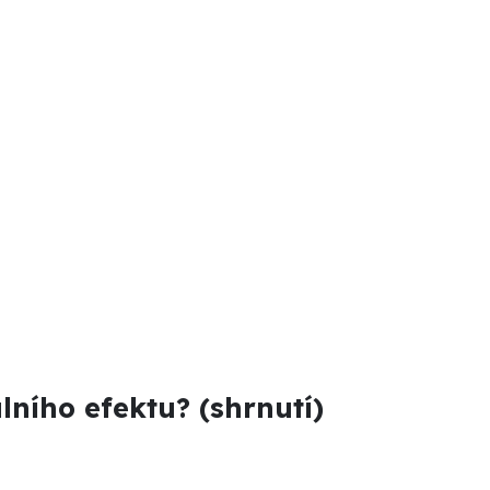
ů
ního efektu? (shrnutí)