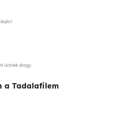
dující:
t účinek drogy.
m a Tadalafilem