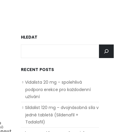
HLEDAT
RECENT POSTS
Vidalista 20 mg – spolehlivá
podpora erekce pro každodenní
užívání
Sildalist 120 mg – dvojnásobná síla v
jedné tabletě (Sildenafil +
Tadalafil)
s
ně
hnout