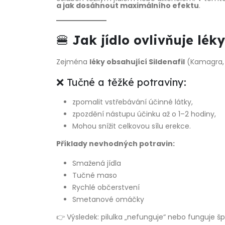
a jak dosáhnout maximálního efektu
.
🍔
Jak jídlo ovlivňuje lék
Zejména
léky obsahující Sildenafil
(Kamagra, C
❌ Tučné a těžké potraviny:
zpomalit vstřebávání účinné látky,
zpozdění nástupu účinku až o 1–2 hodiny,
Mohou snížit celkovou sílu erekce.
Příklady nevhodných potravin:
Smažená jídla
Tučné maso
Rychlé občerstvení
Smetanové omáčky
👉 Výsledek: pilulka „nefunguje“ nebo funguje š