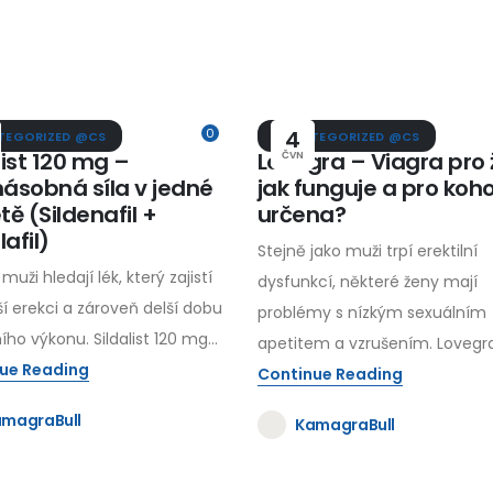
0
4
TEGORIZED @CS
UNCATEGORIZED @CS
list 120 mg –
Lovegra – Viagra pro 
ČVN
násobná síla v jedné
jak funguje a pro koho
tě (Sildenafil +
určena?
afil)
Stejně jako muži trpí erektilní
muži hledají lék, který zajistí
dysfunkcí, některé ženy mají
í erekci a zároveň delší dobu
problémy s nízkým sexuálním
ího výkonu. Sildalist 120 mg...
apetitem a vzrušením. Lovegra.
ue Reading
Continue Reading
magraBull
KamagraBull