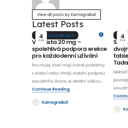
View all posts by KamagraBull
Latest Posts
4
0
4
UNCATEGORIZED @CS
UNCA
Vidalista 20 mg –
Silda
ČVN
ČVN
spolehlivá podpora erekce
dvoj
pro každodenní užívání
table
Tadal
Pro muže, kteří mají mírné problémy
Někteří 
s erekcí nebo chtějí stabilní podporu
pevnějš
sexuálního života, je ideální volbou...
sexuáln
Continue Reading
Contin
KamagraBull
Ka