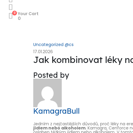
0
Your Cart
0
Uncategorized @cs
17.01.2026
Jak kombinovat léky na
Posted by
KamagraBull
Jedním z nejčastějších důvodů, proč léky na ere
jídlem nebo alkoholem
. Kamagra, Cenforce ne
oslaben těžkým jídlem nebo alkoholem. V tomt