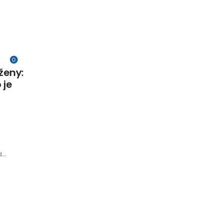
0
ženy:
 je
..