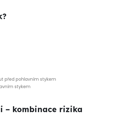
k?
nut před pohlavním stykem
hlavním stykem
ci – kombinace rizika