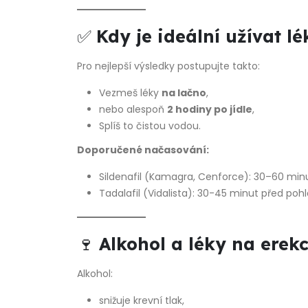
✅
Kdy je ideální užívat lé
Pro nejlepší výsledky postupujte takto:
Vezmeš léky
na lačno
,
nebo alespoň
2 hodiny po jídle
,
Splíš to čistou vodou.
Doporučené načasování:
Sildenafil (Kamagra, Cenforce): 30–60 mi
Tadalafil (Vidalista): 30-45 minut před po
🍷
Alkohol a léky na erek
Alkohol:
snižuje krevní tlak,