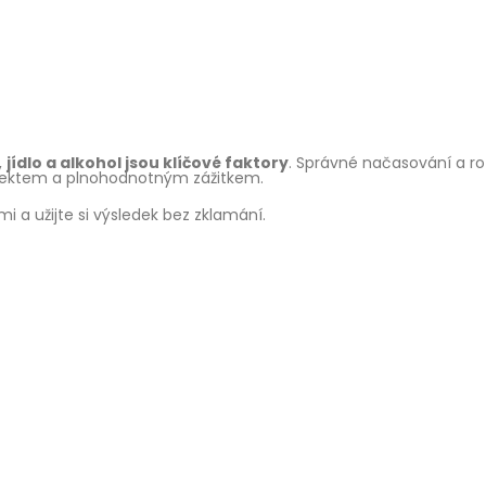
,
jídlo a alkohol jsou klíčové faktory
. Správné načasování a 
fektem a plnohodnotným zážitkem.
i a užijte si výsledek bez zklamání.