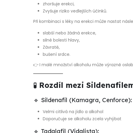
zhoršuje erekci,
Zvyšuje riziko vedlejších účinků.
Při kombinaci s léky na erekci může nastat násle
slabší nebo žádná erekce,
silné bolesti hlavy,
Závratě,
bušení srdce.
👉 I malé množství alkoholu může výrazně oslabi
🧪
Rozdíl mezi Sildenafile
🔹 Sildenafil (Kamagra, Cenforce):
Velmi citlivá na jídlo a alkohol
Doporučuje se alkoholu zcela vyhýbat
🔹 Tadalafil (Vidalista):