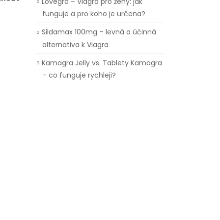
Lovegra – Viagra pro ženy: jak
funguje a pro koho je určena?
Sildamax 100mg – levná a účinná
alternativa k Viagra
Kamagra Jelly vs. Tablety Kamagra
– co funguje rychleji?