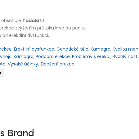
rý obsahuje
Tadalafil
.
 erekce zvýšením průtoku krve do penisu.
při erektilní dysfunkci.
erekce
,
Erektilní dysfunkce
,
Genetické tělo
,
Kamagra
,
Kvalita mon
evnější Kamagra
,
Podpora erekce
,
Problémy s erekcí
,
Rychlý nást
sta
,
Vysoké účinky
,
Zlepšení erekce
+
is Brand