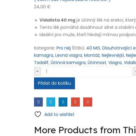
24,00
€
🔹
Vidalista 40 mg
je účinný lék na erekci, kte
🔹 Tento lék pomáhá dosáhnout silné a stabilní
🔹 Ideální pro muže, kteří hledají mírnou podporu 
Kategorie:
Pro něj
Štítků:
40 MG
,
Dlouhotrvající 
kamagra
,
Levná viagra
,
Montáž
,
Nejlevnější
,
Nejl
Tadalif
,
Účinná kamagra
,
Účinnost
,
Viagra
,
Vidali
-
Přidat do košíku
Add to wishlist
More Products from Th