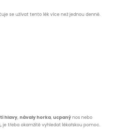
je se užívat tento lék více než jednou denně.
ti hlavy
,
návaly horka
,
ucpaný
nos nebo
,
je třeba okamžitě vyhledat lékařskou pomoc.