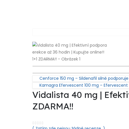
Cenforce 150 mg – Sildenafil silně podporuje 
Kamagra Efervescent 100 mg – Efervescent tab
Vidalista 40 mg | Efekt
ZDARMA!!
( Zatím zde nejsou žádné recenze. )
0
out of 5