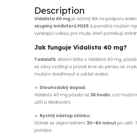
Description
Vidalista 40 mg
je účinný lék na podporu erekc
skupiny inhibitorů PDE5
a pomáhá mužům trpící
vynikající volbou pro muže, kteří potřebují stře
Jak funguje Vidalista 40 mg?
Tadalafil
, aktivní látka v Vidalista 40 mg, půso
se cévy rozšiřují a průtok krve do penisu se z
mužům dosáhnout a udržet erekci.
🔹
Dlouhodobý dopad:
Vidalista 40 mg působí až
36 hodin
, což mužům u
užití a dávkování.
🔹
Rychlý nástup účinku:
Účinek se objeví během
30–60 minut
po užití.
potřeba.