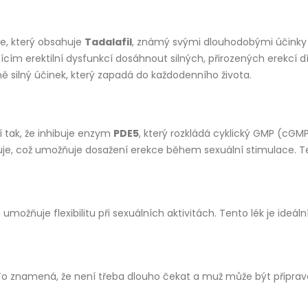
e, který obsahuje
Tadalafil
, známý svými dlouhodobými účinky 
m erektilní dysfunkcí dosáhnout silných, přirozených erekcí dí
dně silný účinek, který zapadá do každodenního života.
bí tak, že inhibuje enzym
PDE5
, který rozkládá cyklický GMP (cG
vyšuje, což umožňuje dosažení erekce během sexuální stimulace
možňuje flexibilitu při sexuálních aktivitách. Tento lék je ideáln
 To znamená, že není třeba dlouho čekat a muž může být připraven