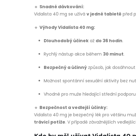
🔹
Snadné dávkování:
Vidalista 40 mg se užívá
v jedné tabletě
před p
🔹
Výhody Vidalista 40 mg:
Dlouhodobý účinek
až
do 36 hodin
.
Rychlý nástup akce během
30 minut
.
Bezpečný a účinný
způsob, jak dosáhnout
Možnost spontánní sexuální aktivity bez nut
Vhodné pro muže hledající střední podporu
🔹
Bezpečnost a vedlejší účinky:
Vidalista 40 mg je bezpečný lék pro většinu mužů
trávicí potíže
. V případě závažnějších vedlejší
Kdo by měl užívat Vidalista 40 