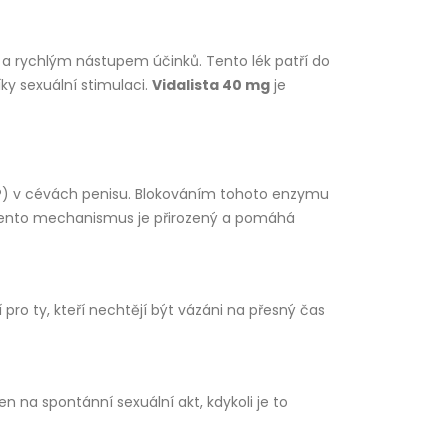
a rychlým nástupem účinků. Tento lék patří do
ky sexuální stimulaci.
Vidalista 40 mg
je
MP) v cévách penisu. Blokováním tohoto enzymu
. Tento mechanismus je přirozený a pomáhá
í pro ty, kteří nechtějí být vázáni na přesný čas
 na spontánní sexuální akt, kdykoli je to