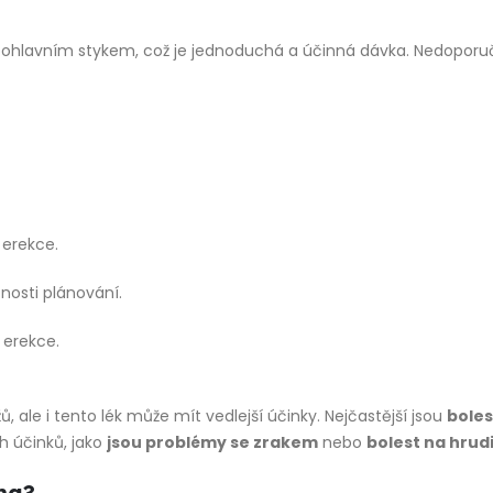
ohlavním stykem, což je jednoduchá a účinná dávka. Nedoporuču
 erekce.
nosti plánování.
 erekce.
, ale i tento lék může mít vedlejší účinky. Nejčastější jsou
boles
ch účinků, jako
jsou problémy se zrakem
nebo
bolest na hrudi
mg?