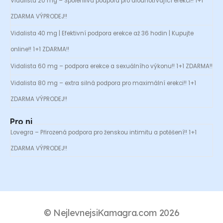
Vidalista 20 mg – Spolehlivá podpora pro dlouhotrvající erekci!! 1+1
ZDARMA VÝPRODEJ!!
Vidalista 40 mg | Efektivní podpora erekce až 36 hodin | Kupujte
online!! 1+1 ZDARMA!!
Vidalista 60 mg – podpora erekce a sexuálního výkonu!! 1+1 ZDARMA!!
Vidalista 80 mg – extra silná podpora pro maximální erekci!! 1+1
ZDARMA VÝPRODEJ!!
Pro ni
Lovegra – Přirozená podpora pro ženskou intimitu a potěšení!! 1+1
ZDARMA VÝPRODEJ!!
© NejlevnejsiKamagra.com 2026