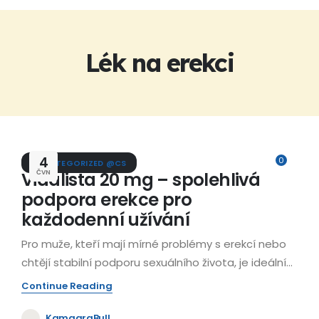
Lék na erekci
4
0
UNCATEGORIZED @CS
Vidalista 20 mg – spolehlivá
ČVN
podpora erekce pro
každodenní užívání
Pro muže, kteří mají mírné problémy s erekcí nebo
chtějí stabilní podporu sexuálního života, je ideální...
Continue Reading
KamagraBull