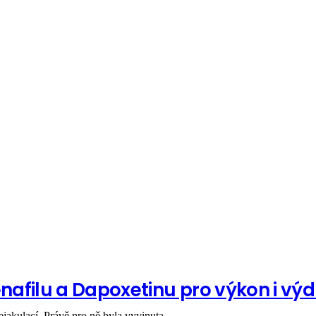
afilu a Dapoxetinu pro výkon i výd
akulací. Právě pro ně byla vyvinuta...