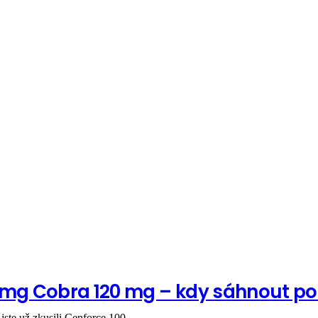
 mg Cobra 120 mg – kdy sáhnout po 
jste už zkusili Cenforce 100...