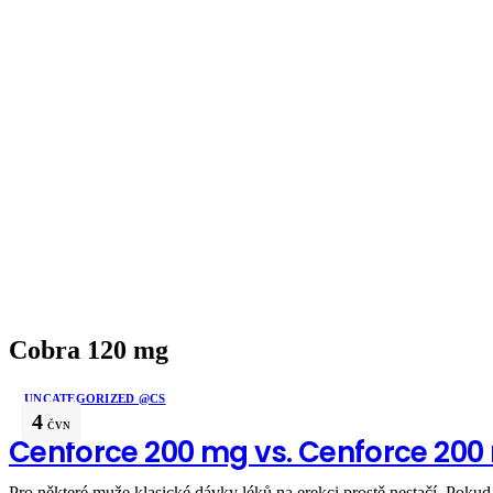
Cobra 120 mg
UNCATEGORIZED @CS
4
ČVN
Cenforce 200 mg vs. Cenforce 200
Pro některé muže klasické dávky léků na erekci prostě nestačí. Pokud 