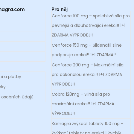
amagra.com
Pro něj
Cenforce 100 mg – spolehlivá síla pro
pevnější a dlouhotrvající erekci!! 1+1
ZDARMA VÝPRODEJ!!
Cenforce 150 mg – Sildenafil silně
podporuje erekci!! 1+1 ZDARMA!!
Cenforce 200 mg – Maximální síla
pro dokonalou erekci!! 1+1 ZDARMA
í a platby
VÝPRODEJ!!
nky
Cobra 120mg – Silná síla pro
 osobních údajů
maximální erekci!! 1+1 ZDARMA
VÝPRODEJ!!
Kamagra žvýkací tablety 100 mg –
Žvýkací tablety na erekci | Rychlý