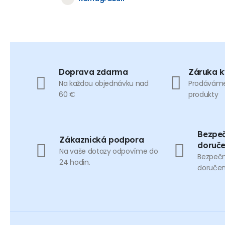
Doprava zdarma
Záruka k
Na každou objednávku nad
Prodáváme 
60 €
produkty
Bezpeč
Zákaznická podpora
doruče
Na vaše dotazy odpovíme do
Bezpečně
24 hodin.
doručen