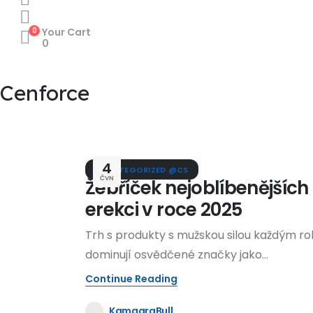
0
Your Cart
0
Cenforce
4
UNCATEGORIZED @CS
ČVN
Žebříček nejoblíbenějšíc
erekci v roce 2025
Trh s produkty s mužskou silou každým r
dominují osvědčené značky jako...
Continue Reading
KamagraBull