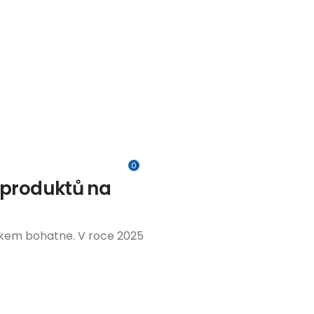
0
h produktů na
okem bohatne. V roce 2025