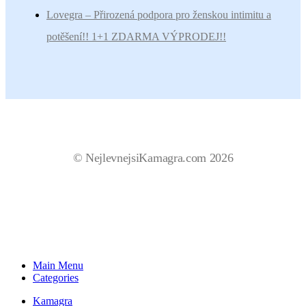
Lovegra – Přirozená podpora pro ženskou intimitu a
potěšení!! 1+1 ZDARMA VÝPRODEJ!!
© NejlevnejsiKamagra.com 2026
Main Menu
Categories
Kamagra