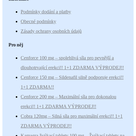
Podmínky dodání a platby
Obecné podmínky
Zásady ochrany osobních údajů
Pro něj
Cenforce 100 mg – spolehlivá síla pro pevnější a
dlouhotrvající erekci!! 1+1 ZDARMA VÝPRODEJ!!
Cenforce 150 mg – Sildenafil silně podporuje erekci!!
1+1 ZDARMA!!
Cenforce 200 mg – Maximální síla pro dokonalou
erekci!! 1+1 ZDARMA VÝPRODEJ!!
Cobra 120mg – Silná síla pro maximální erekci!! 1+1
ZDARMA VÝPRODEJ!!
Kamagra žvýkací tablety 100 mg – Žvýkací tablety na