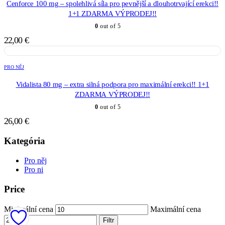
Cenforce 100 mg – spolehlivá síla pro pevnější a dlouhotrvající erekci!!
1+1 ZDARMA VÝPRODEJ!!
0
out of 5
22,00
€
PRO NĚJ
Vidalista 80 mg – extra silná podpora pro maximální erekci!! 1+1
ZDARMA VÝPRODEJ!!
0
out of 5
26,00
€
Kategória
Pro něj
Pro ni
Price
Minimální cena
Maximální cena
Filtr