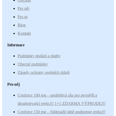
Obchod
Pro něj
Pro ni
Blog
Kontakt
Informace
Podmínky dodání a platby
Obecné podmínky
Zásady ochrany osobních údajů
Pro něj
Cenforce 100 mg – spolehlivá síla pro pevnější a
dlouhotrvající erekci!! 1+1 ZDARMA VÝPRODEJ!!
Cenforce 150 mg – Sildenafil silně podporuje erekci!!