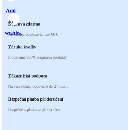
Add
Add
Add
Add
Add
Add
Add
to
to
to
to
to
to
to
Doprava zdarma
wishlist
wishlist
wishlist
wishlist
wishlist
wishlist
wishlist
Na každou objednávku nad 60 €
Záruka kvality
Prodáváme 100% originální produkty
Zákaznická podpora
Na vaše dotazy odpovíme do 24 hodin.
Bezpečná platba při doručení
Bezpečně zaplatíte až při doručení