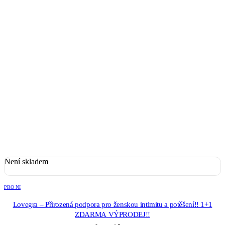
Není skladem
PRO NI
Lovegra – Přirozená podpora pro ženskou intimitu a potěšení!! 1+1
ZDARMA VÝPRODEJ!!