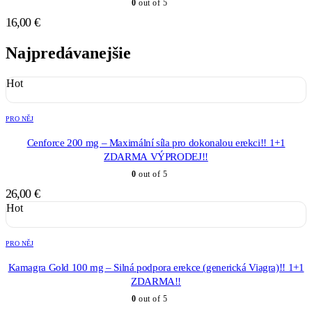
0
out of 5
16,00
€
Najpredávanejšie
Hot
PRO NĚJ
Cenforce 200 mg – Maximální síla pro dokonalou erekci!! 1+1
ZDARMA VÝPRODEJ!!
0
out of 5
26,00
€
Hot
PRO NĚJ
Kamagra Gold 100 mg – Silná podpora erekce (generická Viagra)!! 1+1
ZDARMA!!
0
out of 5