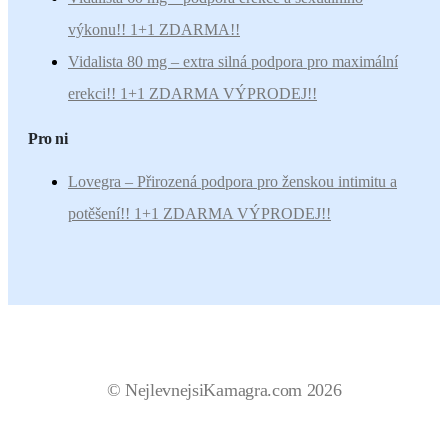
výkonu!! 1+1 ZDARMA!!
Vidalista 80 mg – extra silná podpora pro maximální
erekci!! 1+1 ZDARMA VÝPRODEJ!!
Pro ni
Lovegra – Přirozená podpora pro ženskou intimitu a
potěšení!! 1+1 ZDARMA VÝPRODEJ!!
© NejlevnejsiKamagra.com 2026