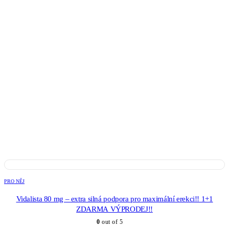
PRO NĚJ
Vidalista 80 mg – extra silná podpora pro maximální erekci!! 1+1
ZDARMA VÝPRODEJ!!
0
out of 5