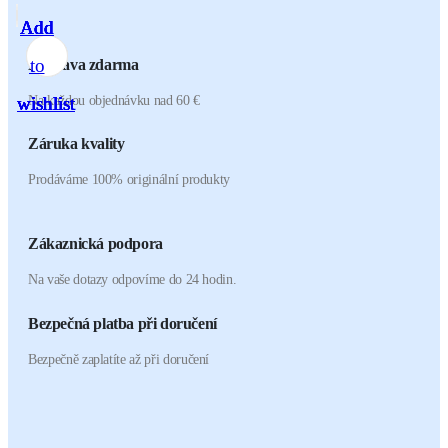
Add
Add
Add
Add
Add
Add
Add
to
to
to
to
to
to
to
Doprava zdarma
Na každou objednávku nad 60 €
wishlist
wishlist
wishlist
wishlist
wishlist
wishlist
wishlist
Záruka kvality
Prodáváme 100% originální produkty
Zákaznická podpora
Na vaše dotazy odpovíme do 24 hodin.
Bezpečná platba při doručení
Bezpečně zaplatíte až při doručení