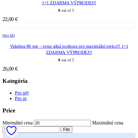
1+1 ZDARMA VÝPRODEJ!!
0
out of 5
22,00
€
PRO NĚJ
Vidalista 80 mg – extra silná podpora pro maximální erekci!! 1+1
ZDARMA VÝPRODEJ!!
0
out of 5
26,00
€
Kategória
Pro něj
Pro ni
Price
Minimální cena
Maximální cena
Filtr