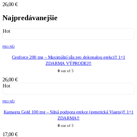
26,00
€
Najpredávanejšie
Hot
PRO NĚJ
Cenforce 200 mg – Maximální síla pro dokonalou erekci!! 1+1
ZDARMA VÝPRODEJ!!
0
out of 5
26,00
€
Hot
PRO NĚJ
Kamagra Gold 100 mg – Silná podpora erekce (generická Viagra)!! 1+1
ZDARMA!!
0
out of 5
17,00
€