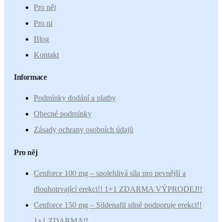
Pro něj
Pro ni
Blog
Kontakt
Informace
Podmínky dodání a platby
Obecné podmínky
Zásady ochrany osobních údajů
Pro něj
Cenforce 100 mg – spolehlivá síla pro pevnější a
dlouhotrvající erekci!! 1+1 ZDARMA VÝPRODEJ!!
Cenforce 150 mg – Sildenafil silně podporuje erekci!!
1+1 ZDARMA!!