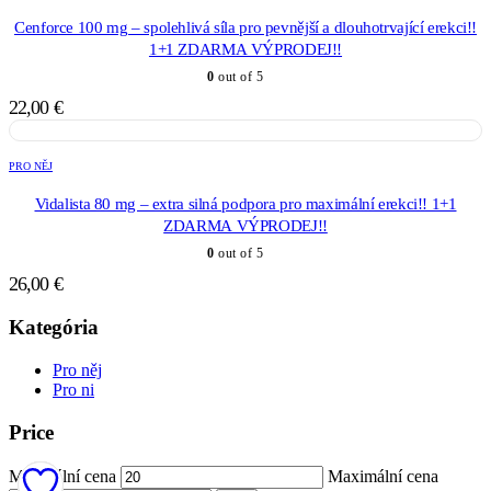
Cenforce 100 mg – spolehlivá síla pro pevnější a dlouhotrvající erekci!!
1+1 ZDARMA VÝPRODEJ!!
0
out of 5
22,00
€
PRO NĚJ
Vidalista 80 mg – extra silná podpora pro maximální erekci!! 1+1
ZDARMA VÝPRODEJ!!
0
out of 5
26,00
€
Kategória
Pro něj
Pro ni
Price
Minimální cena
Maximální cena