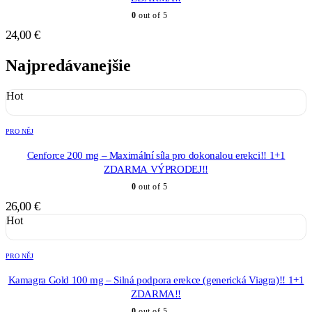
0
out of 5
24,00
€
Najpredávanejšie
Hot
PRO NĚJ
Cenforce 200 mg – Maximální síla pro dokonalou erekci!! 1+1
ZDARMA VÝPRODEJ!!
0
out of 5
26,00
€
Hot
PRO NĚJ
Kamagra Gold 100 mg – Silná podpora erekce (generická Viagra)!! 1+1
ZDARMA!!
0
out of 5