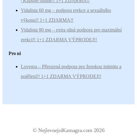
| Kupujte online!! 1+1 ZDARMA!!
Vidalista 60 mg – podpora erekce a sexuálního
výkonu!! 1+1 ZDARMA!!
Vidalista 80 mg – extra silná podpora pro maximální
erekci!! 1+1 ZDARMA VÝPRODEJ!!
Pro ni
Lovegra – Přirozená podpora pro ženskou intimitu a
potěšení!! 1+1 ZDARMA VÝPRODEJ!!
© NejlevnejsiKamagra.com 2026