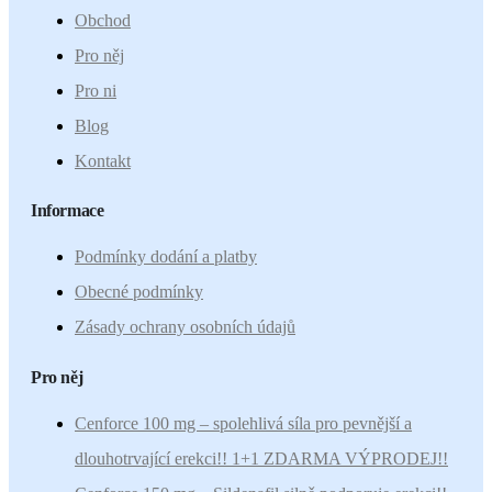
Obchod
Pro něj
Pro ni
Blog
Kontakt
Informace
Podmínky dodání a platby
Obecné podmínky
Zásady ochrany osobních údajů
Pro něj
Cenforce 100 mg – spolehlivá síla pro pevnější a
dlouhotrvající erekci!! 1+1 ZDARMA VÝPRODEJ!!