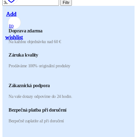
Filtr
Add
Add
Add
Add
Add
Add
Add
to
to
to
to
to
to
to
Doprava zdarma
wishlist
wishlist
wishlist
wishlist
wishlist
wishlist
wishlist
Na každou objednávku nad 60 €
Záruka kvality
Prodáváme 100% originální produkty
Zákaznická podpora
Na vaše dotazy odpovíme do 24 hodin.
Bezpečná platba při doručení
Bezpečně zaplatíte až při doručení