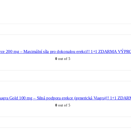
rce 200 mg – Maximální síla pro dokonalou erekci!! 1+1 ZDARMA VÝPR
0
out of 5
agra Gold 100 mg – Silná podpora erekce (generická Viagra)!! 1+1 ZDAR
0
out of 5