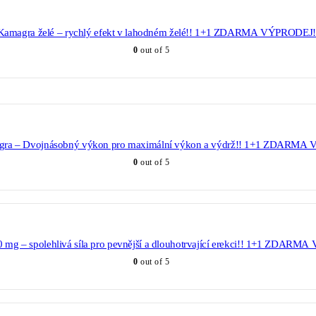
Kamagra želé – rychlý efekt v lahodném želé!! 1+1 ZDARMA VÝPRODEJ!
0
out of 5
gra – Dvojnásobný výkon pro maximální výkon a výdrž!! 1+1 ZDARMA
0
out of 5
 mg – spolehlivá síla pro pevnější a dlouhotrvající erekci!! 1+1 ZDAR
0
out of 5