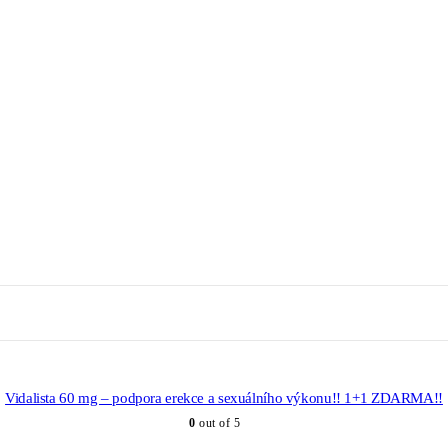
Vidalista 60 mg – podpora erekce a sexuálního výkonu!! 1+1 ZDARMA!!
0
out of 5