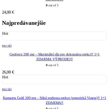
0
out of 5
24,00
€
Najpredávanejšie
Hot
PRO NĚJ
Cenforce 200 mg – Maximální síla pro dokonalou erekci!! 1+1
ZDARMA VÝPRODEJ!!
0
out of 5
26,00
€
Hot
PRO NĚJ
Kamagra Gold 100 mg – Silná podpora erekce (generická Viagra)!! 1+1
ZDARMA!!
0
out of 5