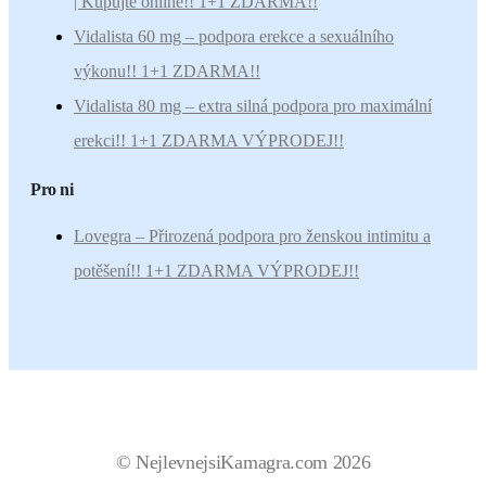
| Kupujte online!! 1+1 ZDARMA!!
Vidalista 60 mg – podpora erekce a sexuálního
výkonu!! 1+1 ZDARMA!!
Vidalista 80 mg – extra silná podpora pro maximální
erekci!! 1+1 ZDARMA VÝPRODEJ!!
Pro ni
Lovegra – Přirozená podpora pro ženskou intimitu a
potěšení!! 1+1 ZDARMA VÝPRODEJ!!
© NejlevnejsiKamagra.com 2026