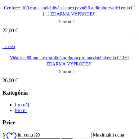
Cenforce 100 mg – spolehlivá síla pro pevnější a dlouhotrvající erekci!!
1+1 ZDARMA VÝPRODEJ!!
0
out of 5
22,00
€
PRO NĚJ
Vidalista 80 mg – extra silná podpora pro maximální erekci!! 1+1
ZDARMA VÝPRODEJ!!
0
out of 5
26,00
€
Kategória
Pro něj
Pro ni
Price
Minimální cena
Maximální cena