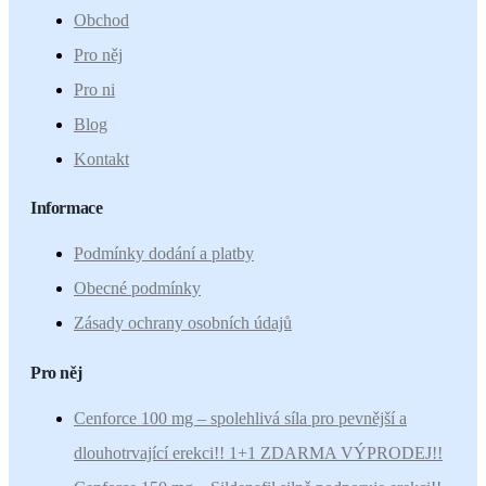
Obchod
Pro něj
Pro ni
Blog
Kontakt
Informace
Podmínky dodání a platby
Obecné podmínky
Zásady ochrany osobních údajů
Pro něj
Cenforce 100 mg – spolehlivá síla pro pevnější a
dlouhotrvající erekci!! 1+1 ZDARMA VÝPRODEJ!!