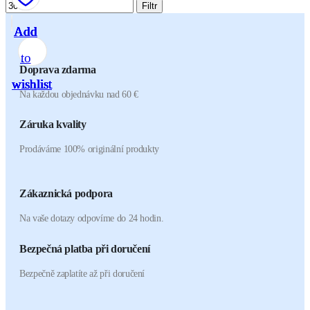
Filtr
Add
Add
Add
Add
Add
Add
Add
to
to
to
to
to
to
to
Doprava zdarma
wishlist
wishlist
wishlist
wishlist
wishlist
wishlist
wishlist
Na každou objednávku nad 60 €
Záruka kvality
Prodáváme 100% originální produkty
Zákaznická podpora
Na vaše dotazy odpovíme do 24 hodin.
Bezpečná platba při doručení
Bezpečně zaplatíte až při doručení