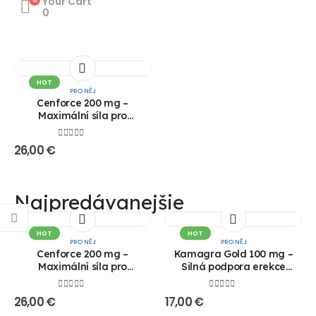
Your Cart
0
HOT
PRO NĚJ
Cenforce 200 mg –
Maximální síla pro
dokonalou erekci!! 1+1
ZDARMA VÝPRODEJ!!
0
out of 5
26,00
€
Najpredávanejšie
HOT
HOT
PRO NĚJ
PRO NĚJ
Cenforce 200 mg –
Kamagra Gold 100 mg –
Maximální síla pro
Silná podpora erekce
dokonalou erekci!! 1+1
(generická Viagra)!! 1+1
ZDARMA VÝPRODEJ!!
ZDARMA!!
0
out of 5
0
out of 5
26,00
€
17,00
€