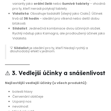
varianty jako
orální želé
nebo
šumivé tablety
– vhodná
pro ty, kteří neradi polykají tablety.
Vidalista
: Obsahuje tadalafil (stejný jako Cialis). Účinek
trvá až
36 hodin
– ideální pro víkend nebo delší dobu
blízkosti.
Sildalist
: Jedinečná kombinace dvou účinných složek.
Rychlý nástup jako Kamagra, ale prodloužený účinek jako
Vidalista.
💡
Sildalist
je ideální pro ty, kteří hledají rychlý a
dlouhodobý efekt v jednom.
⚠️
3. Vedlejší účinky a snášenlivost
Nejčastější vedlejší účinky (u všech produktů):
bolesti hlavy
Červenání obličeje
Ucpaný nos
nevolnost