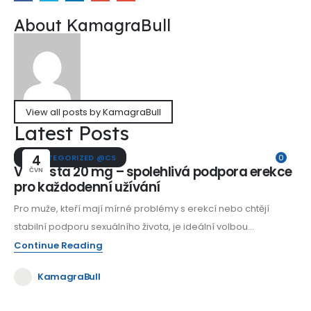
About KamagraBull
View all posts by KamagraBull
Latest Posts
UNCATEGORIZED @CS
4
0
Vidalista 20 mg – spolehlivá podpora erekce
ČVN
pro každodenní užívání
Pro muže, kteří mají mírné problémy s erekcí nebo chtějí
stabilní podporu sexuálního života, je ideální volbou...
Continue Reading
KamagraBull