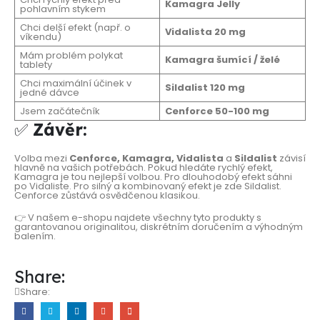
Kamagra Jelly
pohlavním stykem
Chci delší efekt (např. o
Vidalista 20 mg
víkendu)
Mám problém polykat
Kamagra šumící / želé
tablety
Chci maximální účinek v
Sildalist 120 mg
jedné dávce
Jsem začátečník
Cenforce 50-100 mg
✅
Závěr:
Volba mezi
Cenforce, Kamagra, Vidalista
a
Sildalist
závisí
hlavně na vašich potřebách. Pokud hledáte rychlý efekt,
Kamagra je tou nejlepší volbou. Pro dlouhodobý efekt sáhni
po Vidaliste. Pro silný a kombinovaný efekt je zde Sildalist.
Cenforce zůstává osvědčenou klasikou.
👉 V našem e-shopu najdete všechny tyto produkty s
garantovanou originalitou, diskrétním doručením a výhodným
balením.
Share:
Share: