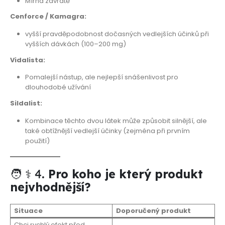
Mírná závratě
Cenforce / Kamagra:
vyšší pravděpodobnost dočasných vedlejších účinků při
vyšších dávkách (100–200 mg)
Vidalista:
Pomalejší nástup, ale nejlepší snášenlivost pro
dlouhodobé užívání
Sildalist:
Kombinace těchto dvou látek může způsobit silnější, ale
také obtížnější vedlejší účinky (zejména při prvním
použití)
🧑 ⚕️ 4
. Pro koho je který produkt
nejvhodnější?
Situace
Doporučený produkt
Chci rychlý efekt před