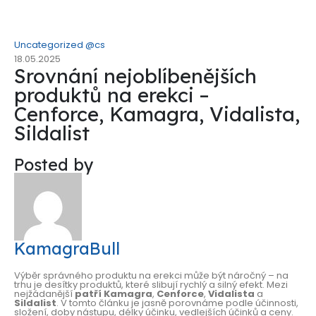
Uncategorized @cs
18.05.2025
Srovnání nejoblíbenějších
produktů na erekci –
Cenforce, Kamagra, Vidalista,
Sildalist
Posted by
KamagraBull
Výběr správného produktu na erekci může být náročný – na
trhu je desítky produktů, které slibují rychlý a silný efekt. Mezi
nejžádanější
patří Kamagra
,
Cenforce
,
Vidalista
a
Sildalist
. V tomto článku je jasně porovnáme podle účinnosti,
složení, doby nástupu, délky účinku, vedlejších účinků a ceny.