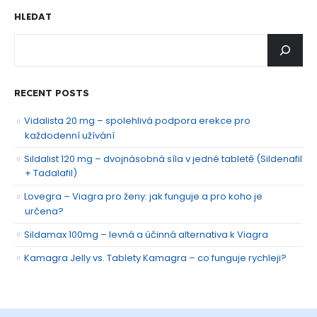
HLEDAT
RECENT POSTS
Vidalista 20 mg – spolehlivá podpora erekce pro
každodenní užívání
Sildalist 120 mg – dvojnásobná síla v jedné tabletě (Sildenafil
+ Tadalafil)
Lovegra – Viagra pro ženy: jak funguje a pro koho je
určena?
Sildamax 100mg – levná a účinná alternativa k Viagra
Kamagra Jelly vs. Tablety Kamagra – co funguje rychleji?