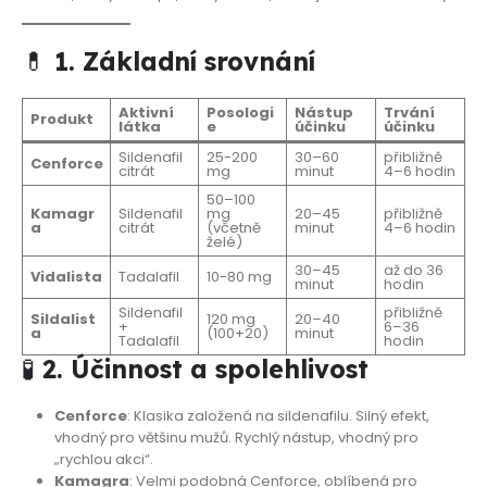
💊
1. Základní srovnání
Aktivní
Posologi
Nástup
Trvání
Produkt
látka
e
účinku
účinku
Sildenafil
25-200
30–60
přibližně
Cenforce
citrát
mg
minut
4–6 hodin
50–100
Kamagr
Sildenafil
mg
20–45
přibližně
a
citrát
(včetně
minut
4–6 hodin
želé)
30–45
až do 36
Vidalista
Tadalafil
10-80 mg
minut
hodin
Sildenafil
přibližně
Sildalist
120 mg
20–40
+
6–36
a
(100+20)
minut
Tadalafil
hodin
🧪
2. Účinnost a spolehlivost
Cenforce
: Klasika založená na sildenafilu. Silný efekt,
vhodný pro většinu mužů. Rychlý nástup, vhodný pro
„rychlou akci“.
Kamagra
: Velmi podobná Cenforce, oblíbená pro