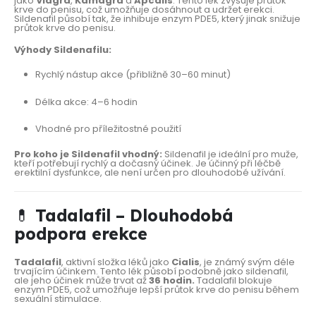
jako
Viagra
,
Kamagra
a
Apcalis
. Tento lék zvyšuje průtok
krve do penisu, což umožňuje dosáhnout a udržet erekci.
Sildenafil působí tak, že inhibuje enzym PDE5, který jinak snižuje
průtok krve do penisu.
Výhody Sildenafilu:
Rychlý nástup akce (přibližně 30–60 minut)
Délka akce: 4–6 hodin
Vhodné pro příležitostné použití
Pro koho je Sildenafil vhodný:
Sildenafil je ideální pro muže,
kteří potřebují rychlý a dočasný účinek. Je účinný při léčbě
erektilní dysfunkce, ale není určen pro dlouhodobé užívání.
💊
Tadalafil – Dlouhodobá
podpora erekce
Tadalafil
, aktivní složka léků jako
Cialis
, je známý svým déle
trvajícím účinkem. Tento lék působí podobně jako sildenafil,
ale jeho účinek může trvat až
36 hodin.
Tadalafil blokuje
enzym PDE5, což umožňuje lepší průtok krve do penisu během
sexuální stimulace.