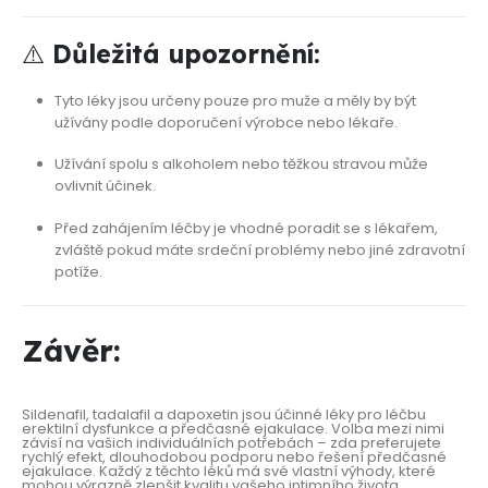
⚠️
Důležitá upozornění:
Tyto léky jsou určeny pouze pro muže a měly by být
užívány podle doporučení výrobce nebo lékaře.
Užívání spolu s alkoholem nebo těžkou stravou může
ovlivnit účinek.
Před zahájením léčby je vhodné poradit se s lékařem,
zvláště pokud máte srdeční problémy nebo jiné zdravotní
potíže.
Závěr:
Sildenafil, tadalafil a dapoxetin jsou účinné léky pro léčbu
erektilní dysfunkce a předčasné ejakulace. Volba mezi nimi
závisí na vašich individuálních potřebách – zda preferujete
rychlý efekt, dlouhodobou podporu nebo řešení předčasné
ejakulace. Každý z těchto léků má své vlastní výhody, které
mohou výrazně zlepšit kvalitu vašeho intimního života.