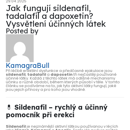
29.04.2025
Jak fungují sildenafil,
tadalafil a dapoxetin?
Vysvětlení účinných látek
Posted by
KamagraBull
Při léčbě erektilní dysfunkce a předčasné ejakulace jsou
sildenafil
,
tadalafil
a
dapoxetin
tři nejčastěji používané
účinné látky. Každá z těchto látek má odlišné mechanismy
účinku a různé období, během kterých působí v těle. V tomto
článku se podíváme na to, jak tyto aktivní látky fungují, jaké
jsou jejich přínosy a pro koho jsou vhodné.
💊
Sildenafil – rychlý a účinný
pomocník při erekci
Sildenafil
je nejznámější aktivní látkou používanou v lécích