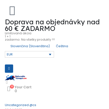
Doprava na objednávky nad
60 € ZADARMO
Limitovaná akcia
1 + 1
zadarmo. Na všetky produkty !!!
Slovenčina
(
Slovenština
)
Čeština
EUR
0
Your Cart
0
Uncategorized @cs