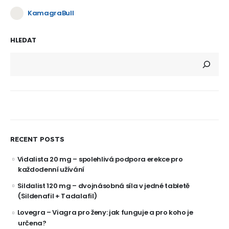
KamagraBull
HLEDAT
RECENT POSTS
Vidalista 20 mg – spolehlivá podpora erekce pro
každodenní užívání
Sildalist 120 mg – dvojnásobná síla v jedné tabletě
(Sildenafil + Tadalafil)
Lovegra – Viagra pro ženy: jak funguje a pro koho je
určena?