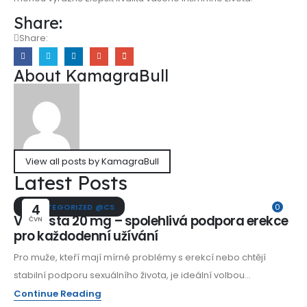
Share:
Share:
About KamagraBull
View all posts by KamagraBull
Latest Posts
UNCATEGORIZED @CS
4
0
Vidalista 20 mg – spolehlivá podpora erekce
ČVN
pro každodenní užívání
Pro muže, kteří mají mírné problémy s erekcí nebo chtějí
stabilní podporu sexuálního života, je ideální volbou...
Continue Reading