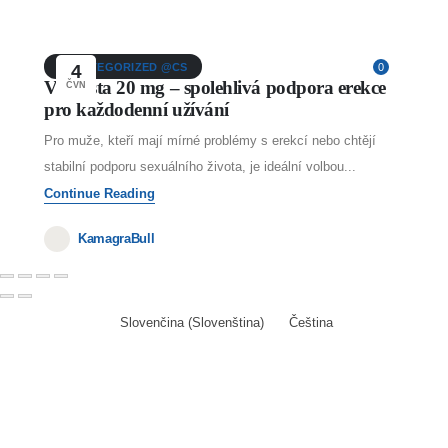
UNCATEGORIZED @CS
4
0
Vidalista 20 mg – spolehlivá podpora erekce
ČVN
pro každodenní užívání
Pro muže, kteří mají mírné problémy s erekcí nebo chtějí
stabilní podporu sexuálního života, je ideální volbou...
Continue Reading
KamagraBull
Slovenčina
(
Slovenština
)
Čeština