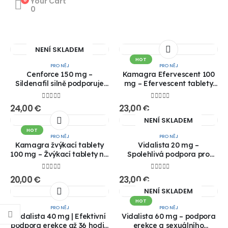
Your Cart
0
NENÍ SKLADEM
HOT
PRO NĚJ
PRO NĚJ
Cenforce 150 mg –
Kamagra Efervescent 100
Sildenafil silně podporuje
mg – Efervescent tablety
erekci!! 1+1 ZDARMA!!
na erekci | Rychlý efekt |
Kupujte online!! 1+1
0
out of 5
0
out of 5
24,00
€
23,00
€
ZDARMA!!
NENÍ SKLADEM
HOT
PRO NĚJ
PRO NĚJ
Kamagra žvýkací tablety
Vidalista 20 mg –
100 mg – Žvýkací tablety na
Spolehlivá podpora pro
erekci | Rychlý efekt |
dlouhotrvající erekci!! 1+1
Kupujte online!! 1+1
ZDARMA VÝPRODEJ!!
0
out of 5
0
out of 5
20,00
€
23,00
€
ZDARMA!!
NENÍ SKLADEM
HOT
PRO NĚJ
PRO NĚJ
Vidalista 40 mg | Efektivní
Vidalista 60 mg – podpora
podpora erekce až 36 hodin
erekce a sexuálního