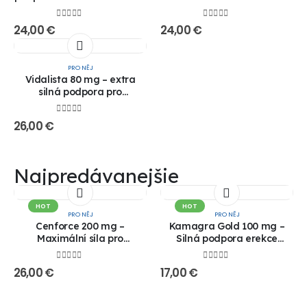
| Kupujte online!! 1+1
výkonu!! 1+1 ZDARMA!!
ZDARMA!!
0
out of 5
0
out of 5
24,00
€
24,00
€
PRO NĚJ
Vidalista 80 mg – extra
silná podpora pro
maximální erekci!! 1+1
ZDARMA VÝPRODEJ!!
0
out of 5
26,00
€
Najpredávanejšie
HOT
HOT
PRO NĚJ
PRO NĚJ
Cenforce 200 mg –
Kamagra Gold 100 mg –
Maximální síla pro
Silná podpora erekce
dokonalou erekci!! 1+1
(generická Viagra)!! 1+1
ZDARMA VÝPRODEJ!!
ZDARMA!!
0
out of 5
0
out of 5
26,00
€
17,00
€