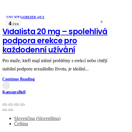
UNCATEGORIZED @CS
4
0
ČVN
Vidalista 20 mg – spolehlivá
podpora erekce pro
každodenní užívání
Pro muže, kteří mají mírné problémy s erekcí nebo chtějí
stabilní podporu sexuálního života, je ideální...
Continue Reading
KamagraBull
Slovenčina
(
Slovenština
)
Čeština